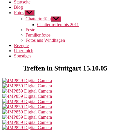
Startseite
Blog
Fotos
Untermenü
anzeigen
Chattertreffen
Untermenü
anzeigen
Chattertreffen bis 2011
Feste
Familienfotos
Fotos aus Windhagen
Rezepte
Über mich
Sonstiges
Treffen in Stuttgart 15.10.05