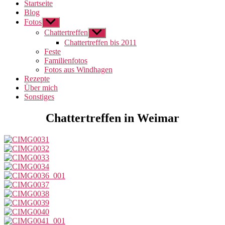
Startseite
Blog
Fotos
Untermenü
anzeigen
Chattertreffen
Untermenü
anzeigen
Chattertreffen bis 2011
Feste
Familienfotos
Fotos aus Windhagen
Rezepte
Über mich
Sonstiges
Chattertreffen in Weimar